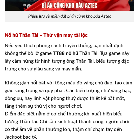
Phiêu lưu về miền đất bí ẩn cùng kho báu Aztec
Nổ hũ Thần Tài – Thử vận may tài lộc
Nếu yêu thích phong cách truyền thống, bạn nhất định
không thể bỏ lỡ game
TT88 nổ hũ
Thần Tài. Tựa game này
lấy cảm hứng từ hình tượng ông Thần Tài, biểu tượng đặc
trưng cho sự giàu sang và may mắn.
Không gian nổi bật với tông màu đỏ vàng chủ đạo, tạo cảm
giác sang trọng và quý phái. Các biểu tượng như vàng bạc,
đồng xu, hay linh vật phong thuỷ được thiết kế bắt mắt,
tăng thêm sự thú vị cho người chơi.
Điểm đặc biệt nằm ở cơ chế thưởng khi xuất hiện biểu
tượng Thần Tài. Chỉ cần kích hoạt thành công, người chơi
có thể ẵm về phần thưởng lớn, thậm chí chạm tay đến
Jackpot bạc tỷ.