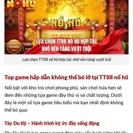
Lựa chọn TT88 nổ hũ hợp tác nhờ nền tảng vượt trội
Top game hấp dẫn không thể bỏ lỡ tại TT88 nổ hũ
Nổi bật với kho trò chơi phong phú, sân chơi hứa hẹn sẽ
đem đến những tựa game đầy thú vị và chất lượng. Dưới
đây là một số tựa game tiêu biểu mà bạn nhất định không
thể bỏ qua:
Tây Du Ký – Hành trình ký ức đầy sống động