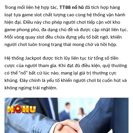
Trong mối liên hệ hợp tác,
TT88 nổ hũ
đã tích hợp hàng
loạt tựa game slot chất lượng cao cùng hệ thống vận hành
hiện đại. Điều này cho phép người chơi tiếp cận với kho
game phong phú, đa dạng chủ đề và được cập nhật liên tục.
Mỗi vòng quay slot đều chứa đựng yếu tố bất ngờ, khiến
người chơi luôn trong trạng thái mong chờ và hồi hộp.
Hệ thống Jackpot được tích lũy liên tục từ tổng số tiền
cược của người tham gia. Khi đạt đủ điều kiện, quỹ thưởng
có thể “nổ” bất cứ lúc nào, mang lại giá trị thưởng cực
khủng. Đây chính là yếu tố khiến người chơi bị cuốn hút và
không ngừng trải nghiệm.