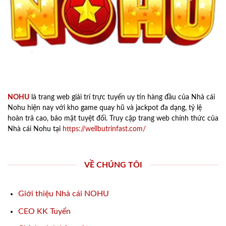
NOHU
là trang web giải trí trực tuyến uy tín hàng đầu của Nhà cái
Nohu hiện nay với kho game quay hũ và jackpot đa dạng, tỷ lệ
hoàn trả cao, bảo mật tuyệt đối. Truy cập trang web chính thức của
Nhà cái Nohu tại
https://wellbutrinfast.com/
VỀ CHÚNG TÔI
Giới thiệu Nhà cái NOHU
CEO KK Tuyển