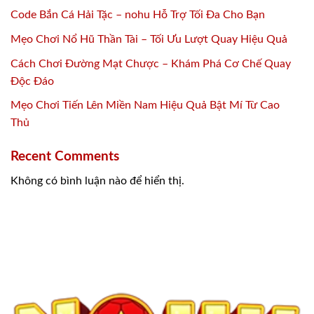
Code Bắn Cá Hải Tặc – nohu Hỗ Trợ Tối Đa Cho Bạn
Mẹo Chơi Nổ Hũ Thần Tài – Tối Ưu Lượt Quay Hiệu Quả
Cách Chơi Đường Mạt Chược – Khám Phá Cơ Chế Quay
Độc Đáo
Mẹo Chơi Tiến Lên Miền Nam Hiệu Quả Bật Mí Từ Cao
Thủ
Recent Comments
Không có bình luận nào để hiển thị.