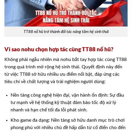
TT88 nổ hũ trở thành đối tác nâng tầm hệ sinh thái
Vì sao nohu chọn hợp tác cùng TT88 nổ hũ?
Không phải ngẫu nhiên mà nohu bắt tay hợp tác cùng TT88
trong quá trình mở rộng hệ sinh thái. Quyết định này đến
từ việc TT88 sở hữu nhiều ưu điểm nổi bật, đáp ứng các
tiêu chí về chất lượng và trải nghiệm người dùng:
Nền tảng công nghệ hiện đại, vận hành ổn định: Sự đầu
tư mạnh về hệ thống kỹ thuật đảm bảo tốc độ xử lý
nhanh và hạn chế tối đa lỗi phát sinh.
Kho game đa dạng: Nền tảng sở hữu danh mục trò chơi
phong phú với nhiều chủ đề hấp dẫn từ cổ điển cho đến