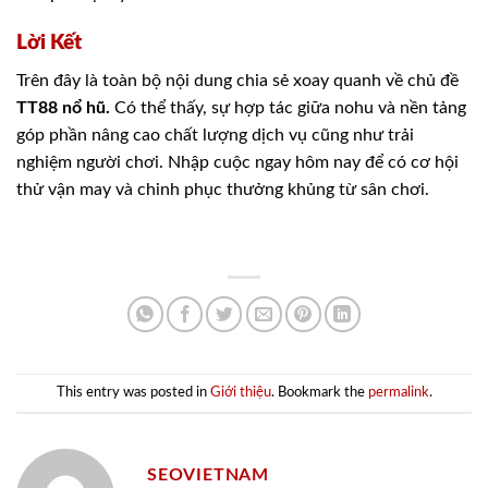
Lời Kết
Trên đây là toàn bộ nội dung chia sẻ xoay quanh về chủ đề
TT88 nổ hũ.
Có thể thấy, sự hợp tác giữa nohu và nền tảng
góp phần nâng cao chất lượng dịch vụ cũng như trải
nghiệm người chơi. Nhập cuộc ngay hôm nay để có cơ hội
thử vận may và chinh phục thưởng khủng từ sân chơi.
This entry was posted in
Giới thiệu
. Bookmark the
permalink
.
SEOVIETNAM