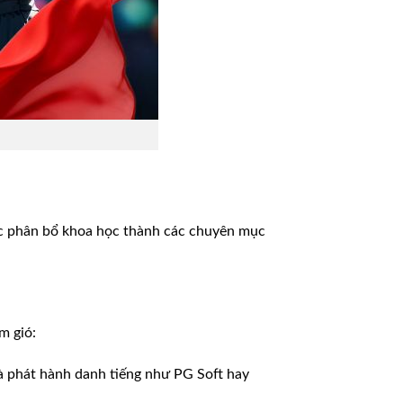
 phân bổ khoa học thành các chuyên mục
m gió:
 phát hành danh tiếng như PG Soft hay