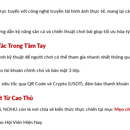
trực tuyến với công nghệ truyền tải hình ảnh thực tế, mang lại c
g dẫn kỹ năng săn cá và chiến thuật chơi bài giúp tối ưu hóa tỷ 
ác Trong Tầm Tay
rình kỹ thuật để người chơi có thể tham gia nhanh nhất thông 
ạo tài khoản chính chủ và bảo mật 3 lớp.
h siêu tốc qua QR Code và Crypto (USDT), đảm bảo thanh khoản
t Từ Cao Thủ
i, NOHU còn là nơi chia sẻ kiến thức thực chiến tại mục
Mẹo ch
ho Hội Viên Hiện Nay