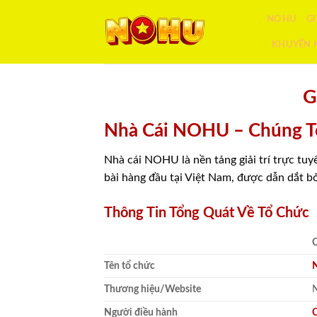
Skip
NOHU
GI
to
content
KHUYẾN 
G
Nhà Cái NOHU – Chúng Tô
Nhà cái NOHU là nền tảng giải trí trực tu
bài hàng đầu tại Việt Nam,
được dẫn dắt b
Thông Tin Tổng Quát Về Tổ Chức
C
Tên tổ chức
Thương hiệu/Website
Người điều hành