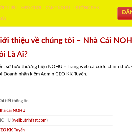
ỚI THIỆU
MẸO CHƠI
GAME NOHU
HƯỚNG DẪN
ĐĂN
MÃI
iới thiệu về chúng tôi – Nhà Cái NO
i Là Ai?
yến, sở hữu thương hiệu NOHU – Trang web cá cươc chính thức v
ởi Doanh nhân kiêm Admin CEO KK Tuyển.
hi tiết thông tin
Nhà cái NOHU
NOHU (
wellbutrinfast.com
)
CEO KK Tuyển